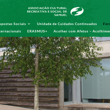
spostas Sociais
Unidade de Cuidados Continuados
For
ternacionais
ERASMUS+
Acolher com Afetos – Acolhimen