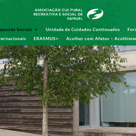
spostas Sociais
Unidade de Cuidados Continuados
For
ternacionais
ERASMUS+
Acolher com Afetos – Acolhimen